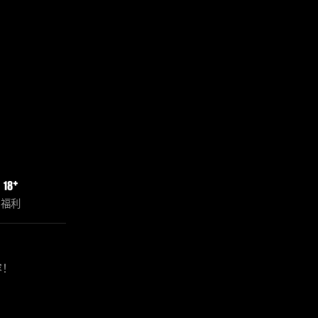
福利
容！